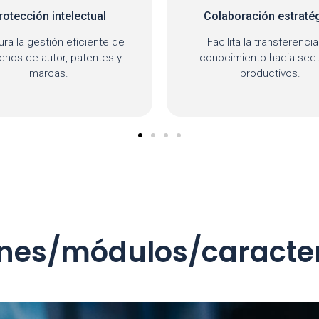
aboración estratégica
Comunicación efect
ilita la transferencia de
Alertas y notificaciones op
cimiento hacia sectores
para el seguimiento de pr
productivos.
nes/módulos/caracter