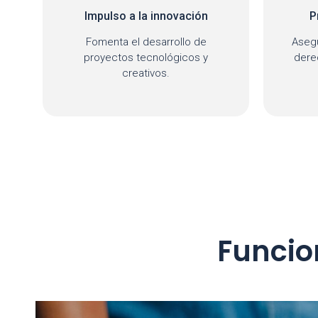
Protección intelectual
Col
Asegura la gestión eficiente de
Fac
derechos de autor, patentes y
cono
marcas.
Funcio