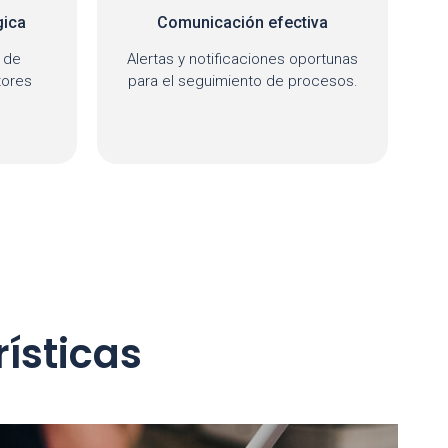
iva
Impulso a la innovación
ortunas
Fomenta el desarrollo de
ocesos.
proyectos tecnológicos y
creativos.
ísticas