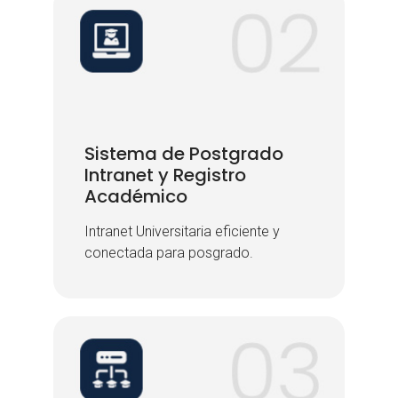
Sistema de Postgrado
Sistema de Postgrado
Intranet y Registro
Intranet y Registro
Académico
Académico
Intranet Universitaria eficiente y
Intranet Universitaria eficiente y
conectada para posgrado.
conectada para posgrado.