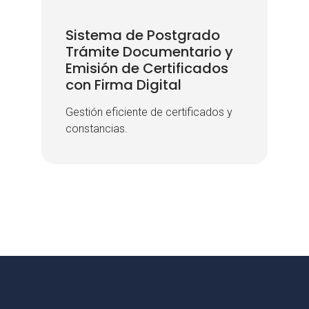
Sistema de Postgrado
Sistema de Postgrado
Trámite Documentario y
Trámite Documentario y
Emisión de Certificados
Emisión de Certificados
con Firma Digital
con Firma Digital
Gestión eficiente de certificados y
Gestión eficiente de certificados y
constancias.
constancias.