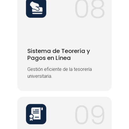
Sistema de Teorería y
Sistema de Teorería y
Pagos en Línea
Pagos en Línea
Gestión eficiente de la tesorería
Gestión eficiente de la tesorería
universitaria.
universitaria.