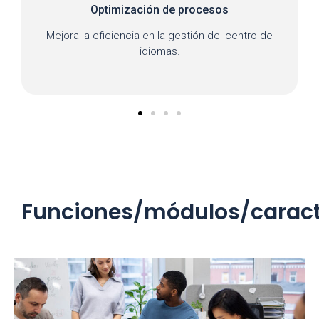
esos
Transparencia
n del centro de
Registro claro y accesible de las activ
académicas.
Funciones/módulos/caract