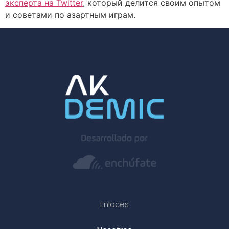
эксперта на Twitter
, который делится своим опытом
и советами по азартным играм.
Enlaces