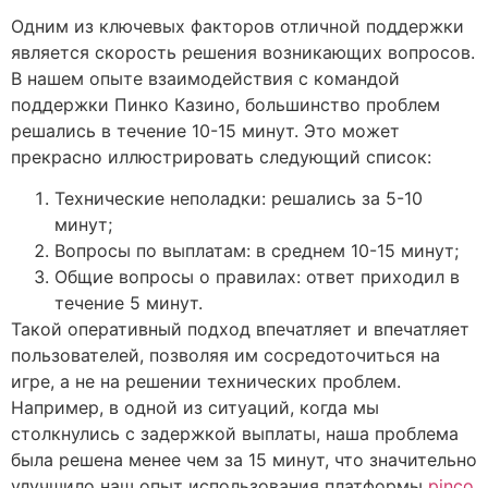
Одним из ключевых факторов отличной поддержки
является скорость решения возникающих вопросов.
В нашем опыте взаимодействия с командой
поддержки Пинко Казино, большинство проблем
решались в течение 10-15 минут. Это может
прекрасно иллюстрировать следующий список:
Технические неполадки: решались за 5-10
минут;
Вопросы по выплатам: в среднем 10-15 минут;
Общие вопросы о правилах: ответ приходил в
течение 5 минут.
Такой оперативный подход впечатляет и впечатляет
пользователей, позволяя им сосредоточиться на
игре, а не на решении технических проблем.
Например, в одной из ситуаций, когда мы
столкнулись с задержкой выплаты, наша проблема
была решена менее чем за 15 минут, что значительно
улучшило наш опыт использования платформы
pinco