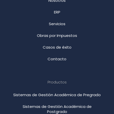
Nosotros
ERP
Servicios
Obras por Impuestos
Casos de éxito
Contacto
Productos
Sistemas de Gestión Académica de Pregrado
Sistemas de Gestión Académica de
Postgrado