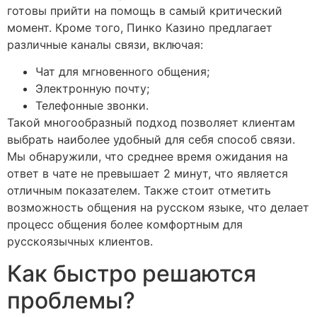
готовы прийти на помощь в самый критический
момент. Кроме того, Пинко Казино предлагает
различные каналы связи, включая:
Чат для мгновенного общения;
Электронную почту;
Телефонные звонки.
Такой многообразный подход позволяет клиентам
выбрать наиболее удобный для себя способ связи.
Мы обнаружили, что среднее время ожидания на
ответ в чате не превышает 2 минут, что является
отличным показателем. Также стоит отметить
возможность общения на русском языке, что делает
процесс общения более комфортным для
русскоязычных клиентов.
Как быстро решаются
проблемы?