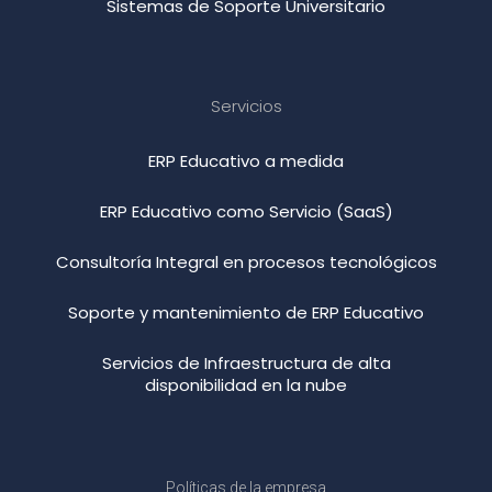
Sistemas de Soporte Universitario
Servicios
ERP Educativo a medida
ERP Educativo como Servicio (SaaS)
Consultoría Integral en procesos tecnológicos
Soporte y mantenimiento de ERP Educativo
Servicios de Infraestructura de alta
disponibilidad en la nube
Políticas de la empresa