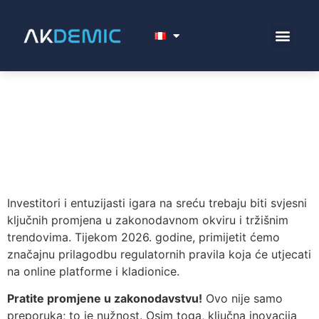
Investitori i entuzijasti igara na sreću trebaju biti svjesni
ključnih promjena u zakonodavnom okviru i tržišnim
trendovima. Tijekom 2026. godine, primijetit ćemo
značajnu prilagodbu regulatornih pravila koja će utjecati
na online platforme i kladionice.
Pratite promjene u zakonodavstvu!
Ovo nije samo
preporuka; to je nužnost. Osim toga, ključna inovacija