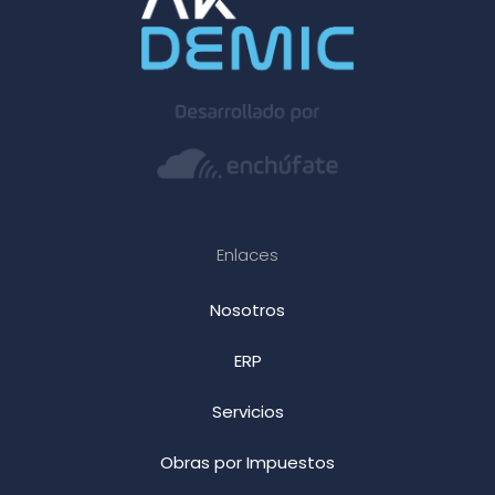
Enlaces
Nosotros
ERP
Servicios
Obras por Impuestos