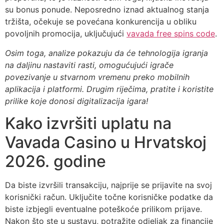
su bonus ponude. Neposredno iznad aktualnog stanja
tržišta, očekuje se povećana konkurencija u obliku
povoljnih promocija, uključujući
vavada free spins code
.
Osim toga, analize pokazuju da će tehnologija igranja
na daljinu nastaviti rasti, omogućujući igrače
povezivanje u stvarnom vremenu preko mobilnih
aplikacija i platformi. Drugim riječima, pratite i koristite
prilike koje donosi digitalizacija igara!
Kako izvršiti uplatu na
Vavada Casino u Hrvatskoj
2026. godine
Da biste izvršili transakciju, najprije se prijavite na svoj
korisnički račun. Uključite točne korisničke podatke da
biste izbjegli eventualne poteškoće prilikom prijave.
Nakon što ste u sustavu, potražite odjeljak za financije