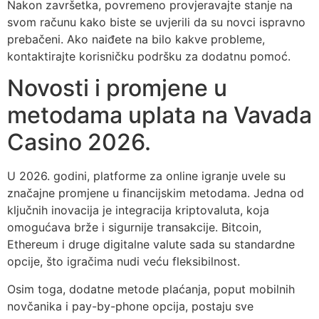
Nakon završetka, povremeno provjeravajte stanje na
svom računu kako biste se uvjerili da su novci ispravno
prebačeni. Ako naiđete na bilo kakve probleme,
kontaktirajte korisničku podršku za dodatnu pomoć.
Novosti i promjene u
metodama uplata na Vavada
Casino 2026.
U 2026. godini, platforme za online igranje uvele su
značajne promjene u financijskim metodama. Jedna od
ključnih inovacija je integracija kriptovaluta, koja
omogućava brže i sigurnije transakcije. Bitcoin,
Ethereum i druge digitalne valute sada su standardne
opcije, što igračima nudi veću fleksibilnost.
Osim toga, dodatne metode plaćanja, poput mobilnih
novčanika i pay-by-phone opcija, postaju sve