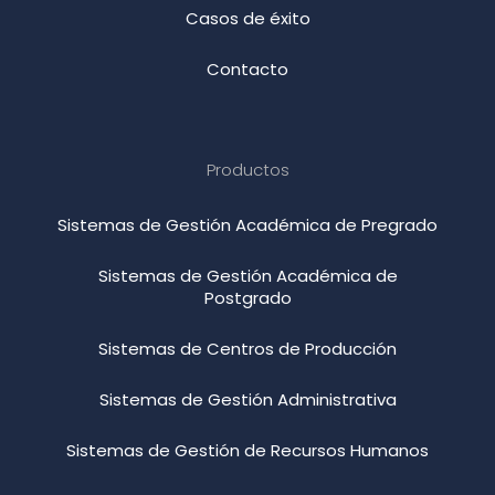
Casos de éxito
Contacto
Productos
Sistemas de Gestión Académica de Pregrado
Sistemas de Gestión Académica de
Postgrado
Sistemas de Centros de Producción
Sistemas de Gestión Administrativa
Sistemas de Gestión de Recursos Humanos